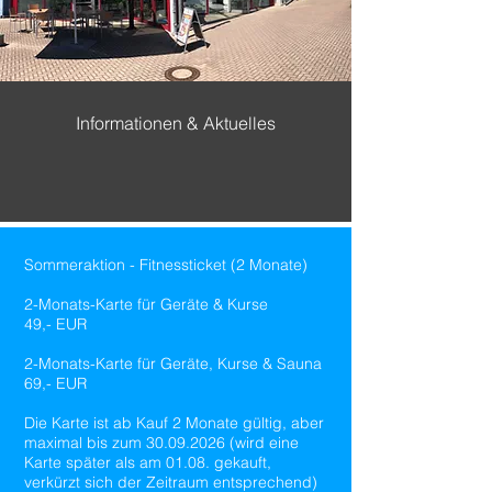
Informationen & Aktuelles
Sommeraktion - Fitnessticket (2 Monate)
2-Monats-Karte für Geräte & Kurse
49,- EUR
2-Monats-Karte für Geräte, Kurse & Sauna
69,- EUR​
Die Karte ist ab Kauf 2 Monate gültig, aber
maximal bis zum
30.09.2026
(wird eine
Karte später als am 01.08. gekauft,
verkürzt sich der Zeitraum entsprechend)