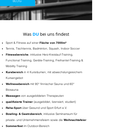
BLOG
Was
DU
bei uns findest
Sport & Fitness auf einer
Fläche von 7000m²
Tennis, Tischtennis, Badminton, Squash, Indoor Soccer
Fitnessbereiche
, inklusive Herz-Kreislauf-Training,
Functional Training, Geräte-Training, Freihantel-Training &
Mobility Training
Kursbereich
in 4 Kursräumen, mit abwechslungsreichem
Kursangebot
Wellnessbereich
mit 90° finnischer Sauna und 60°
Biosauna
Massagen
von ausgebildeten Therapeuten
qualifizierte Trainer
(ausgebildet, lizensiert, studiert)
Reha-Sport
über Gesund und Sport Erfurt e.V.
Bowling- & Gastrobereich
, inklusive Seminarraum für
private- und Unternehmensfeiern sowie die
Weihnachtsfeier
Sommerfest
im Outdoor-Bereich