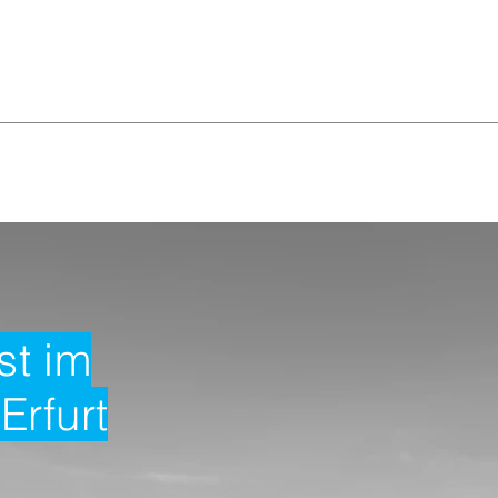
info@sportpark-erfurt.de
Apoldaer Str. 20 I 99091 I Erfurt
 dass wir nur Bar- oder EC-Zahlungen entgegennehmen
SS
SPORTARTEN
BOWLING
KIDS I TEENS
t im
Erfurt