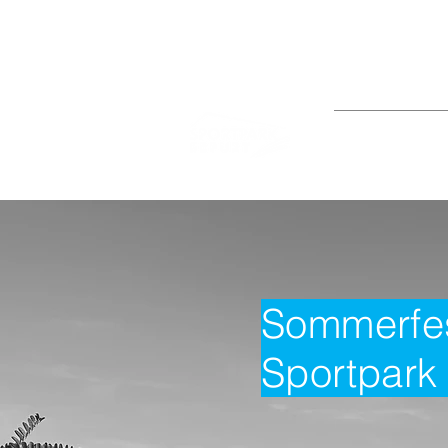
0361/778640
Bitte beachten Sie,
FITNESS I WELLNE
Sommerfes
Sportpark 