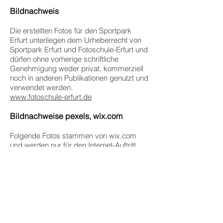
Bildnachweis
Die erstellten Fotos für den Sportpark
Erfurt unterliegen dem Urheberrecht von
Sportpark Erfurt und Fotoschule-Erfurt und
dürfen ohne vorherige schriftliche
Genehmigung weder privat, kommerziell
noch in anderen Publikationen genutzt und
verwendet werden.
www.fotoschule-erfurt.de
Bildnachweise pexels, wix.com
Folgende Fotos stammen von wix.com
und werden nur für den Internet-Auftritt
genutzt: Bild zu "Reha" und "Kindersport"
auf der Startseite; 3 Bilder zu
"Kursbereich" auf der Subpage "Fitness I
Sauna"; Bild zur "Bespannungsservice" auf
der Subpage "Badminton"; 2 Bilder zu
"Weitere Angebote" auf der Subpage
"Fußball"; Bild zu "Hobby Hausliga" auf der
Subpage "Squash"; Bild zu "Kooperation