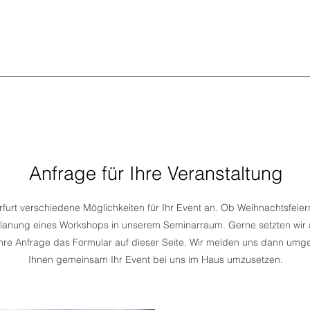
info@sportpark-erfurt.de
Apoldaer Str. 20 I 99091 I Erfurt
 dass wir nur Bar- oder EC-Zahlungen entgegennehmen
SS
SPORTARTEN
BOWLING
KIDS I TEENS
Anfrage für Ihre Veranstaltung
rfurt verschiedene Möglichkeiten für Ihr Event an. Ob Weihnachtsfeiern
lanung eines Workshops in unserem Seminarraum. Gerne setzten wir a
Ihre Anfrage das Formular auf dieser Seite. Wir melden uns dann umg
Ihnen gemeinsam Ihr Event bei uns im Haus umzusetzen.