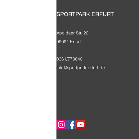
SPORTPARK ERFURT
Apoldaer Str. 20
99091 Erfurt
0361/778640
info@sportpark-erfurt.de