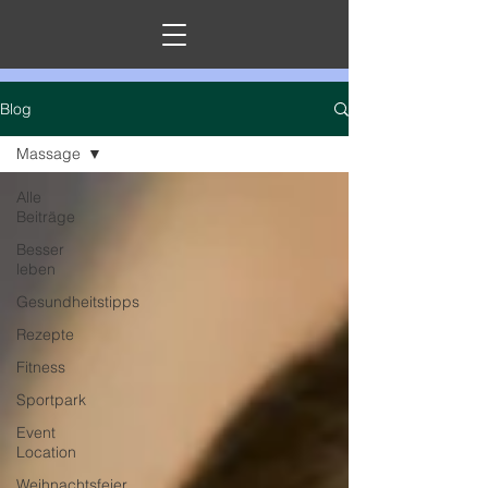
Blog
Massage
Alle
Beiträge
Besser
leben
Gesundheitstipps
Rezepte
Fitness
Sportpark
Event
Location
Weihnachtsfeier