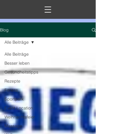
Blog
Alle Beiträge
Alle Beiträge
Besser leben
Gesundheitstipps
Rezepte
Fitness
Sportpark
Event Location
Weihnachtsfeier
Massage