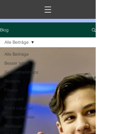
Blog
Alle Beiträge
Alle Beiträge
Besser leben
Gesundheitstipps
Rezepte
Fitness
Sportpark
Event Location
Weihnachtsfeier
Massage